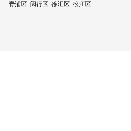
青浦区
闵行区
徐汇区
松江区