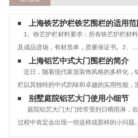
上海铁艺护栏铁艺围栏的适用范
1、铁艺护栏材料要求：所有铁艺护栏材料
及成品进场，有材质单，质量保证书。2、施
工人员上岗前，根据其不同工作岗位，进行
上海铝艺中式大门围栏的简介
近日，随着现代家居装饰风格的多样化，
业技术与安荃文明施工的教育。3、在护栏施
栏以其独特的中式韵味和卓越的实用性能，
工过程中由技术人员进行检查，及时纠正施
庭装修的首选。这一潮流趋势不仅体现了人
别墅庭院铝艺大门使用小细节
现
庭院铝艺大门大门经常受到日晒雨淋，在
热爱与传承，也彰显了现代家居对美观与安
过程中肯定会出现一些这样或那样的小问题
用过程中，只要多加注意，就会避免这些小