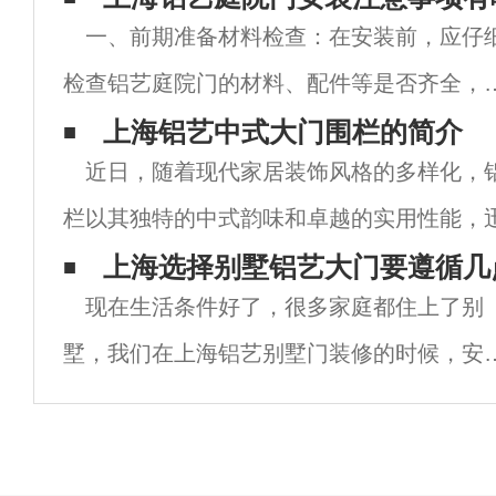
一、前期准备材料检查：在安装前，应仔
检查铝艺庭院门的材料、配件等是否齐全，
确保所有部件无损坏、变形或缺陷。特别要
上海铝艺中式大门围栏的简介
近日，随着现代家居装饰风格的多样化，
查门的铝材厚度、尺寸是否符合设计要求，
栏以其独特的中式韵味和卓越的实用性能，
及配件（如门锁、合页等）的质量是否可靠
庭装修的首选。这一潮流趋势不仅体现了人
上海选择别墅铝艺大门要遵循几
环
现在生活条件好了，很多家庭都住上了别
热爱与传承，也彰显了现代家居对美观与安
墅，我们在上海铝艺别墅门装修的时候，安
大门是比较重要的，下面就有小编和大家一
说说关于安装别墅大门的需要注意的几点注
的地方。1：要遵循多样统一的原则。这里指