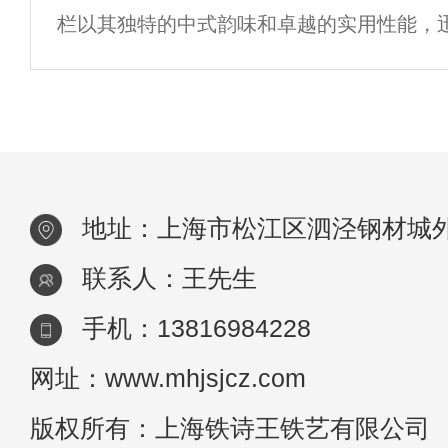
栏以其独特的中式韵味和卓越的实用性能，
的时刻，对于工作烦忙的人士来说，将庭院
庭装修的首选。这一潮流趋势不仅体现了人
墅
热爱与传承，也彰显了现代家居对美观与安
地址：上海市松江区泗泾钢材城外
联系人：王先生
手机：13816984228
网址：www.mhjsjcz.com
版权所有：上海铁诗王铁艺有限公司