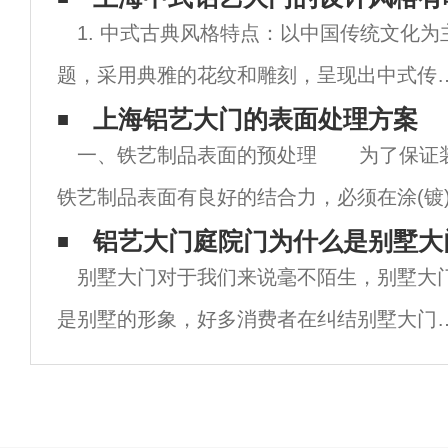
1. 中式古典风格特点：以中国传统文化为
题，采用典雅的花纹和雕刻，呈现出中式传
的风格。大门上可能刻有传统的图案，如龙
上海铝艺大门的表面处理方案
一、铁艺制品表面的预处理 为了保证装
呈祥、祥云瑞气等，寓意吉祥如意，彰显出
铁艺制品表面有良好的结合力，必须在涂(镀
厚的文化底蕴和古典韵味。适用场景：适合
铁艺制品表面的氧化皮、焊渣、锈痕、油脂
铝艺大门庭院门为什么是别墅大
别墅大门对于我们来说毫不陌生，别墅大
是别墅的形象，好多消费者在纠结别墅大门
什么材质好。首先，别墅大门材质主要有以
几种：锌合金材质、铜质、铁艺、精雕木质
铸铝材质。其次，每一种材质的防盗门都有