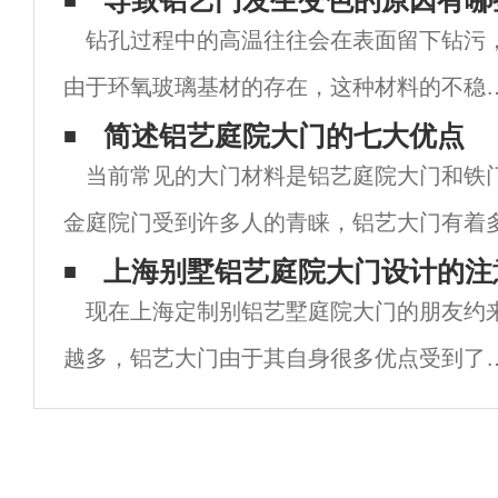
导致铝艺门发生变色的原因有哪
钻孔过程中的高温往往会在表面留下钻污
由于环氧玻璃基材的存在，这种材料的不稳
性有很大可能会影响铝艺大门制作过程中的
简述铝艺庭院大门的七大优点
当前常见的大门材料是铝艺庭院大门和铁
构完整性，尤其对于复合结构的铝艺大门，
金庭院门受到许多人的青睐，铝艺大门有着
能影响孔壁之间的影响力，造成粘合处出现
式，是许多别墅业主的选择。关键是铝合金
上海别墅铝艺庭院大门设计的注
落
现在上海定制别铝艺墅庭院大门的朋友约
其他材料庭院门所不具备的优点。有厂家总
越多，铝艺大门由于其自身很多优点受到了
们的青睐，我们在选择庭院大门的时候也要
意几个要点，只有注意这些条件才能让我们
别墅庭院和大门之间更加搭配。1：在庭院别