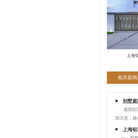
上海
相关新闻
别墅庭
庭院铝
加注意，就
的状态，因
上海铝
紧。而
一、前