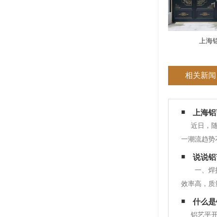
上海
相关新闻
上海铝
近日，
一潮流趋势
中国传统建
说说铝
花开富贵等
一、焊
效率高，质
脂，用5%～
什么是
铝艺平