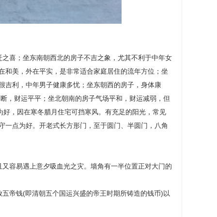
迁之喜；坐东南朝西北的房子不吉之象，尤其不利于中年女
在和美，外在平实，是非常适合家庭居住的流年方位；坐
很吉利，中年男子健康多忧；坐东朝西的房子，身体康
不断，财运平平；坐北朝南的房子气场平和，财运减弱，但
为好，因在寒冬腊月住宅可挡寒风。有充足的阳光，常见
守一点为好。开老式长方形门，至于圆门、半圆门，八角
且又容易遇上意夕吸血光之灾。墙角有一半位置正对大门的
五帝钱(即清朝五个国运兴盛的帝王时期所铸造的钱币)以