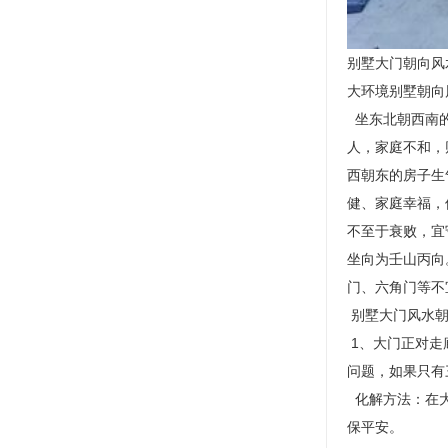
别墅大门朝向风
大环境别墅朝
坐东北朝西南的
人，家庭不和，
西朝东的房子生
健、家庭幸福，
不至于衰败，宜
坐向为壬山丙向
门、六角门等
别墅大门风水
1、大门正对走
问题，如果只
化解方法：在大
保平安。