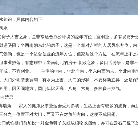
水知识，具体内容如下:
向风水
房子大吉之象，是非常适合办公环境的流年方位，宜创业，多有发财升
财运受阻；坐西南朝东北的房子，这是一个相对吉祥的人居风水方位，内
气勃勃，也是一个适合创业的流年方位，但家居这个方位，在流年上不是
但事业败落，有志难申；坐南朝北的房子 衰败之象，多口舌纷争，是非
守成，不宜创业。 主宅的坐向，坐北向南，坐东向西为吉。坐北向南
。大门外明堂要宽阔，有水为上吉。大门的形状，不要标新立异，还是保
不宜用，因天圆地方，圆门似比天高，八角、六角、多棱多带煞气。
朝向禁忌
廊墙角 家人的健康及事业运会受到影响，生活上会有较多的波折，而
有三分之一位置正对大门，而又不在对角的方向，这便不成问题。
门或铁栅门前加设一对金色狮子头或放植物以挡煞，亦可在云石门槛下放