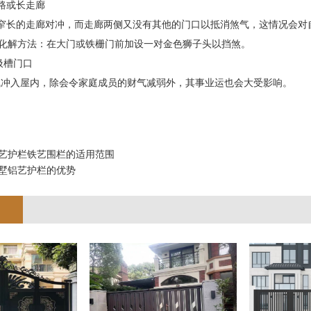
直路或长走廊
长的走廊对冲，而走廊两侧又没有其他的门口以抵消煞气，这情况会对
化解方法：在大门或铁栅门前加设一对金色狮子头以挡煞。
垃圾槽门口
冲入屋内，除会令家庭成员的财气减弱外，其事业运也会大受影响。 
艺护栏铁艺围栏的适用范围
墅铝艺护栏的优势