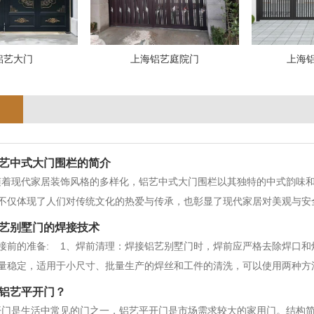
铝艺大门
上海铝艺庭院门
上海
艺中式大门围栏的简介
随着现代家居装饰风格的多样化，铝艺中式大门围栏以其独特的中式韵味
不仅体现了人们对传统文化的热爱与传承，也彰显了现代家居对美观与安
筑风格，结合了现代审美与实用需求，打造出既古典又时尚的门栏装饰。
艺别墅门的焊接技术
，不仅为家居增添了一份浓厚的文化
接前的准备: 1、焊前清理：焊接铝艺别墅门时，焊前应严格去除焊口和
量稳定，适用于小尺寸、批量生产的焊丝和工件的清洗，可以使用两种方
10%的NaOH溶液在40℃～70℃下洗涤3 min～7 min，用流动水洗涤，
铝艺平开门​？
开门是生活中常见的门之一，铝艺平开门是市场需求较大的家用门。结构